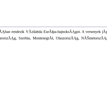
ĂĄban rendezik VĂ­zilabda EurĂłpa-bajnoksĂĄgot. A versenyek jĂşl
yarorszĂĄg, Szerbia, MontenegrĂł, OlaszorszĂĄg, NĂŠmetorszĂ