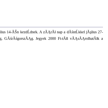
ius 14-ĂŠn kezdĹdnek. A zĂĄrĂł nap a dĂśntĹkkel jĂşlius 27-
Ąg, GĂśrĂśgorszĂĄg. Jegyek 2000 Ft-tĂłl vĂĄsĂĄrolhatĂłk a