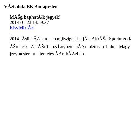
VĂ­zilabda EB Budapesten
MĂŠg kaphatĂłk jegyek!
2014-01-23 13:59:37
Kiss MiklĂłs
2014 jĂşliusĂĄban a margitszigeti HajĂłs AlfrĂŠd Sportuszod
ĂŠn lesz. A fĂŠrfi mezĹnyben mĂĄr biztosan indul: Mag
jegymester.hu internetes ĂĄruhĂĄzban.