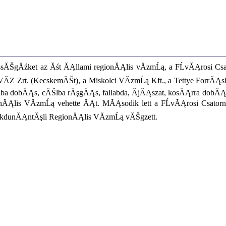
sĂŠgĂźket az Ăśt ĂĄllami regionĂĄlis vĂ­zmĹą, a FĹvĂĄrosi C
ĂZ Zrt. (KecskemĂŠt), a Miskolci VĂ­zmĹą Kft., a Tettye ForrĂĄ
a dobĂĄs, cĂŠlba rĂşgĂĄs, fallabda, Ă­jĂĄszat, kosĂĄrra dobĂĄ
ĂĄlis VĂ­zmĹą vehette ĂĄt. MĂĄsodik lett a FĹvĂĄrosi Csato
akdunĂĄntĂşli RegionĂĄlis VĂ­zmĹą vĂŠgzett.