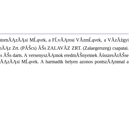
satornĂĄzĂĄsi MĹąvek, a FĹvĂĄrosi VĂ­zmĹąvek, a VĂ­zĂźgyi
shĂĄz Zrt. (PĂŠcs) ĂŠs ZALAVĂZ ZRT. (Zalaegerszeg) csapatai.
s ĂŠs darts. A versenyszĂĄmok eredmĂŠnyeinek ĂśsszesĂ­tĂŠse
rnĂĄzĂĄsi MĹąvek. A harmadik helyen azonos pontszĂĄmmal a