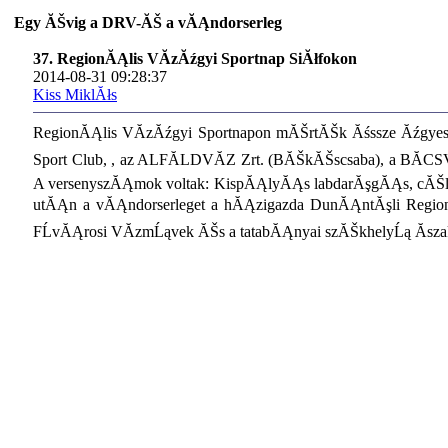
Egy ĂŠvig a DRV-ĂŠ a vĂĄndorserleg
37. RegionĂĄlis VĂ­zĂźgyi Sportnap SiĂłfokon
2014-08-31 09:28:37
Kiss MiklĂłs
RegionĂĄlis VĂ­zĂźgyi Sportnapon mĂŠrtĂŠk Ăśssze Ăźgyes
Sport Club, , az ALFĂLDVĂZ Zrt. (BĂŠkĂŠscsaba), a BĂCSV
A versenyszĂĄmok voltak: KispĂĄlyĂĄs labdarĂşgĂĄs, cĂŠlb
utĂĄn a vĂĄndorserleget a hĂĄzigazda DunĂĄntĂşli Region
FĹvĂĄrosi VĂ­zmĹąvek ĂŠs a tatabĂĄnyai szĂŠkhelyĹą Ăsz