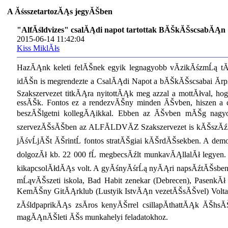
A ĂśsszetartozĂĄs jegyĂŠben
"AlfĂśldvizes" csalĂĄdi napot tartottak BĂŠkĂŠscsabĂĄn
2015-06-14 11:42:04
Kiss MiklĂłs
HazĂĄnk keleti felĂŠnek egyik legnagyobb vĂ­zikĂśzmĹą tĂ
idĂŠn is megrendezte a CsalĂĄdi Napot a bĂŠkĂŠscsabai Ă
Szakszervezet titkĂĄra nyitottĂĄk meg azzal a mottĂłval, 
essĂŠk. Fontos ez a rendezvĂŠny minden ĂŠvben, hiszen a c
beszĂŠlgetni kollegĂĄikkal. Ebben az ĂŠvben mĂŠg nagyo
szervezĂŠsĂŠben az ALFĂLDVĂZ Szakszervezet is kĂŠszĂźl a 
jĂśvĹjĂŠt ĂŠrintĹ fontos stratĂŠgiai kĂŠrdĂŠsekben. A de
dolgozĂł kb. 22 000 fĹ megbecsĂźlt munkavĂĄllalĂł legyen.
kikapcsolĂłdĂĄs volt. A gyĂśnyĂśrĹą nyĂĄri napsĂźtĂŠsben sok 
mĹąvĂŠszeti iskola, Bad Habit zenekar (Debrecen), PasenkĂł
KemĂŠny GitĂĄrklub (Lustyik IstvĂĄn vezetĂŠsĂŠvel) Voltak,
zĂśldpaprikĂĄs zsĂ­ros kenyĂŠrrel csillapĂ­thattĂĄk ĂŠhsĂŠ
magĂĄnĂŠleti ĂŠs munkahelyi feladatokhoz.