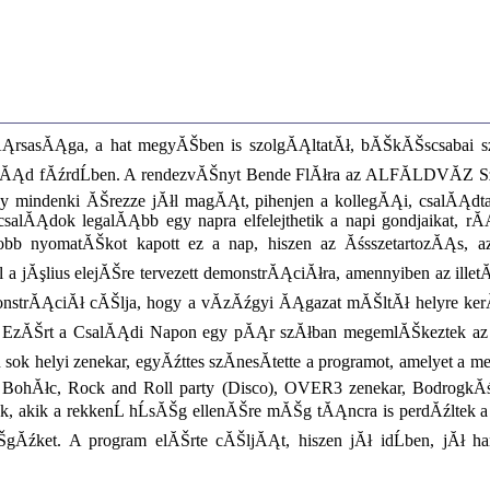
ĄrsasĂĄga, a hat megyĂŠben is szolgĂĄltatĂł, bĂŠkĂŠscsabai sz
rpĂĄd fĂźrdĹben. A rendezvĂŠnyt Bende FlĂłra az ALFĂLDVĂZ 
hogy mindenki ĂŠrezze jĂłl magĂĄt, pihenjen a kollegĂĄi, csalĂ
salĂĄdok legalĂĄbb egy napra elfelejthetik a napi gondjaikat, r
bb nyomatĂŠkot kapott ez a nap, hiszen az ĂśsszetartozĂĄs, 
jĂşlius elejĂŠre tervezett demonstrĂĄciĂłra, amennyiben az illet
monstrĂĄciĂł cĂŠlja, hogy a vĂ­zĂźgyi ĂĄgazat mĂŠltĂł helyre ker
 EzĂŠrt a CsalĂĄdi Napon egy pĂĄr szĂłban megemlĂŠkeztek az elĹ
helyi zenekar, egyĂźttes szĂ­nesĂ­tette a programot, amelyet a mede
 BohĂłc, Rock and Roll party (Disco), OVER3 zenekar, BodrogkĂśz
 akik a rekkenĹ hĹsĂŠg ellenĂŠre mĂŠg tĂĄncra is perdĂźltek a 
gĂźket. A program elĂŠrte cĂŠljĂĄt, hiszen jĂł idĹben, jĂł hang