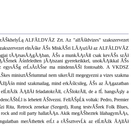
ĂŠkhelyĹą ALFĂLDVĂZ Zrt. Az "alfĂśldvizes" szakszervezet
Szakszervezet elnĂśke ĂŠs MiskĂŠri LĂĄszlĂł az ALFĂLDVĂZ
Ądtagjai tĂĄrsasĂĄgĂĄban, ĂŠs a munkĂĄrĂłl csak kevĂŠs szĂł
ĂĄĂŠrnek Ăśnfeledten jĂĄtszani gyerekeikkel, unokĂĄikkal ĂŠs
az egysĂŠg erĹsĂ­tĂŠse ma mindennĂŠl fontosabb. A VKDSZ
ĂŠkes minisztĂŠriummal nem sikerĂźl megegyezni a vizes szakma
ĂźljĂśn mind szakmailag, mind erkĂślcsileg, ĂŠs az ĂĄgazatban
ttĂźk ĂĄllĂł feladatokrĂłl, cĂŠlokrĂłl, de a fĹ hangsĂşly a
ncĂŠbĹl is lehetett ĂŠlvezni. FellĂŠpĹk voltak: Pedro, Premier
i Rita, Retrock zenekar (Szeged), Rung testvĂŠrek Folk Blues,
rock and roll party hallatĂĄn. Akik megĂŠheztek lilahagymĂĄs,
ulatban merĂ­thettek erĹt a rĂŠsztvevĹk az elĹttĂźk ĂĄllĂł