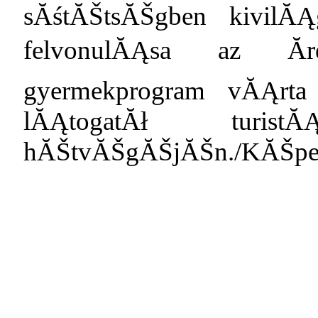
sĂśtĂŠtsĂŠgben kivilĂĄ
felvonulĂĄsa az Ăre
gyermekprogram vĂĄrta
lĂĄtogatĂł turist
hĂŠtvĂŠgĂŠjĂŠn./KĂŠpek: