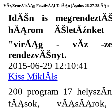
VĂ­z,Zene,VirĂĄg FesztivĂĄl TatĂĄn jĂşnius 26-27-28-ĂĄn
IdĂŠn is megrendezt
hĂĄrom ĂŠletĂźnket s
"virĂĄg - vĂ­z -ze
rendezvĂŠnyt.
2015-06-29 12:10:41
Kiss MiklĂłs
200 program 17 helyszĂ­n
tĂĄsok, vĂĄsĂĄrok,