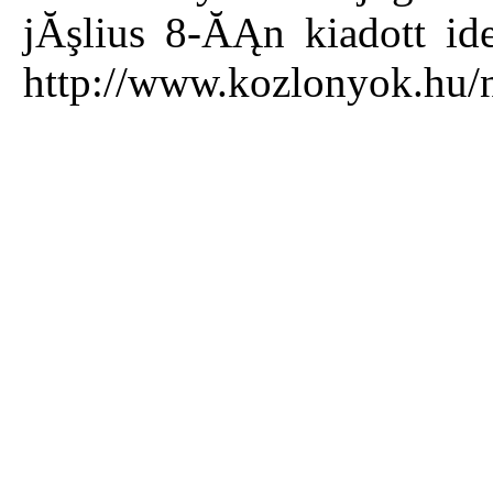
jĂşlius 8-ĂĄn kiadott i
http://www.kozlonyok.hu