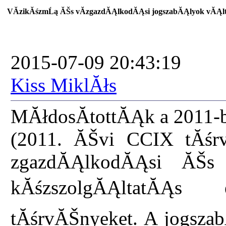
VĂ­zikĂśzmĹą ĂŠs vĂ­zgazdĂĄlkodĂĄsi jogszabĂĄlyok vĂĄlt
2015-07-09 20:43:19
Kiss MiklĂłs
MĂłdosĂ­tottĂĄk a 2011-
(2011. ĂŠvi CCIX tĂś
zgazdĂĄlkodĂĄsi ĂŠs 
kĂśzszolgĂĄltatĂĄs 
tĂśrvĂŠnyeket. A jogsza