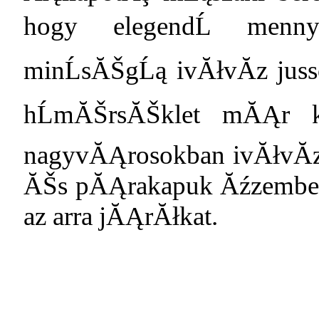
hogy elegendĹ menny
minĹsĂŠgĹą ivĂłvĂ­z juss
hĹmĂŠrsĂŠklet mĂĄr k
nagyvĂĄrosokban ivĂłvĂ­z
ĂŠs pĂĄrakapuk Ăźzembe 
az arra jĂĄrĂłkat.