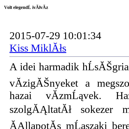
Volt elegendĹ ivĂłvĂ­z
2015-07-29 10:01:34
Kiss MiklĂłs
A idei harmadik hĹsĂŠgri
vĂ­zigĂŠnyeket a megszo
hazai vĂ­zmĹąvek. H
szolgĂĄltatĂł sokezer 
ĂĄllapotĂş mĹąszaki bere