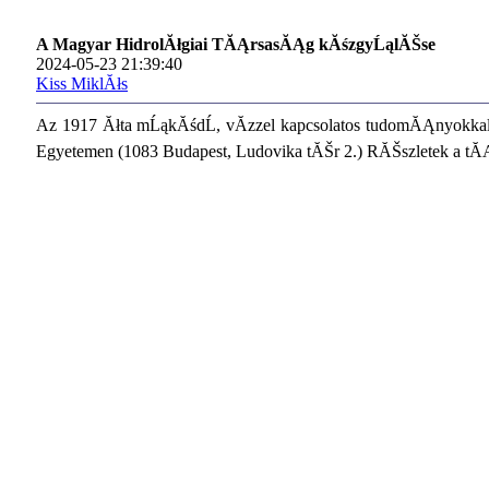
A Magyar HidrolĂłgiai TĂĄrsasĂĄg kĂśzgyĹąlĂŠse
2024-05-23 21:39:40
Kiss MiklĂłs
Az 1917 Ăłta mĹąkĂśdĹ, vĂ­zzel kapcsolatos tudomĂĄnyokkal
Egyetemen (1083 Budapest, Ludovika tĂŠr 2.) RĂŠszletek a tĂ