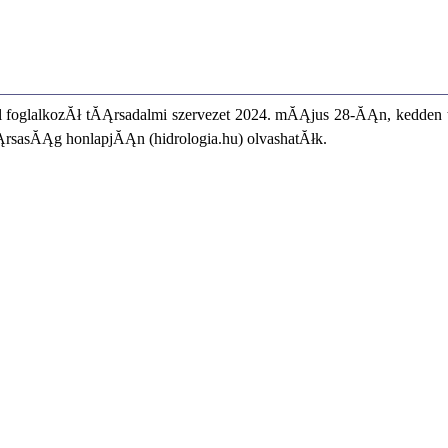
 foglalkozĂł tĂĄrsadalmi szervezet 2024. mĂĄjus 28-ĂĄn, kedden 
ĄrsasĂĄg honlapjĂĄn (hidrologia.hu) olvashatĂłk.