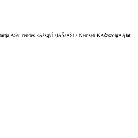
tartja ĂŠvi rendes kĂśzgyĹąlĂŠsĂŠt a Nemzeti KĂśzszolgĂĄlati