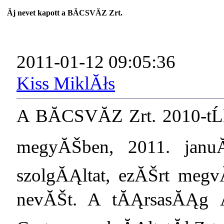
Ăj nevet kapott a BĂCSVĂZ Zrt.
2011-01-12 09:05:36
Kiss MiklĂłs
A BĂCSVĂZ Zrt. 2010-t
megyĂŠben, 2011. janu
szolgĂĄltat, ezĂŠrt meg
nevĂŠt. A tĂĄrsasĂĄg 