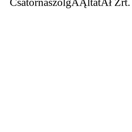
CsatornaszolgĂĄltatĂł Zrt.