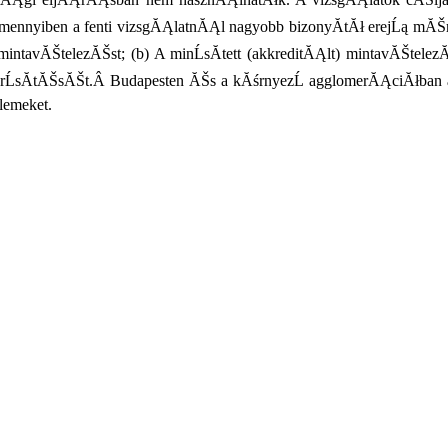
ennyiben a fenti vizsgĂĄlatnĂĄl nagyobb bizonyĂ­tĂł erejĹą mĂŠr
s mintavĂŠtelezĂŠst; (b) A minĹsĂ­tett (akkreditĂĄlt) mintavĂŠt
erĹsĂ­tĂŠsĂŠt.Â Budapesten ĂŠs a kĂśrnyezĹ agglomerĂĄciĂłban a
lemeket.