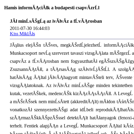
Hamis informĂĄciĂłk a budapesti csapvĂ­zrĹl
JĂł minĹsĂŠgĹą az ivĂłvĂ­z a fĹvĂĄrosban
2011-07-30 16:44:03
Kiss MiklĂłs
JĂşlius elejĂŠn tĂŠves, megkĂŠrdĹjelezhetĹ informĂĄciĂ
Munkacsoport nevĹą szervezet tavaszi vizsgĂĄlata mĂŠrgezĹ a
csapvĂ­z a fĹvĂĄrosban nem fogyaszthatĂł egĂŠszsĂŠgĂźgy
ZsuzsannĂĄtĂłl, a tĂĄrsasĂĄg szĂłvivĹjĂŠtĹl. A szolgĂĄ
hatĂłsĂĄg ĂĄltal jĂłvĂĄhagyott mintavĂŠteli terv, ĂŠvente 
vizsgĂĄlatoknak. Az ivĂłvĂ­z minĹsĂŠge minden tekintetben
kutak, vezetĂŠkek, medencĂŠk kizĂĄrĂĄsĂĄrĂłl. A LevegĹ Mu
a mĂŠrĂŠsek nem minĹsĂ­tett (akkreditĂĄlt) mĂłdon tĂśrtĂŠn
vonatkozĂł szennyezettsĂŠgi adat idĹbeli reprodukĂĄlha
szĂĄrmazĂŠkkĂŠpzĂŠssel detektĂĄlt hatĂłanyagok (fenoxi-a
terhelt. Fentiek alapjĂĄn a LevegĹ Munkacsoport ĂĄltal k
hĂ­ven tĂźkrĂśzik Â tĂĄjĂŠkoztatĂł jellegĹąek, ĂŠs bĂ­