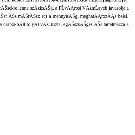
ĂŠsekre lenne szĂźksĂŠg, a FĹvĂĄrosi VĂ­zmĹąvek javasolja a
elezĂŠst ĂŠs mĂŠrĂŠst; (c) a mennyisĂŠgi meghatĂĄrozĂĄs belsĹ
 csapokbĂłl folyĂł vĂ­z: tiszta, egĂŠszsĂŠges ĂŠs tartalmazza a