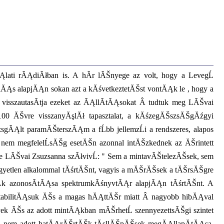
lati rĂĄdiĂłban is. A hĂ­r lĂŠnyege az volt, hogy a LevegĹ
adĂĄs alapjĂĄn sokan azt a kĂśvetkeztetĂŠst vontĂĄk le , hogy a
sszautasĂ­tja ezeket az ĂĄllĂ­tĂĄsokat Â tudtuk meg LĂŠvai
100 ĂŠvre visszanyĂşlĂł tapasztalat, a kĂśzegĂŠszsĂŠgĂźgyi
gĂĄlt paramĂŠterszĂĄm a fĹbb jellemzĹi a rendszeres, alapos
 nem megfelelĹsĂŠg esetĂŠn azonnal intĂŠzkednek az ĂŠrintett
e LĂŠvai Zsuzsanna szĂłvivĹ: " Sem a mintavĂŠtelezĂŠsek, sem
egyetlen alkalommal tĂśrtĂŠnt, vagyis a mĂŠrĂŠsek a tĂŠrsĂŠgre
Ĺk azonosĂ­tĂĄsa spektrumkĂśnyvtĂĄr alapjĂĄn tĂśrtĂŠnt. A
tabilitĂĄsuk ĂŠs a magas hĂĄttĂŠr miatt Â nagyobb hibĂĄval
k ĂŠs az adott mintĂĄkban mĂŠrhetĹ szennyezettsĂŠgi szintet
ja nem adott hatĂĄrĂŠrtĂŠk-tĂşllĂŠpĂŠsek megĂĄllapĂ­tĂĄsa,