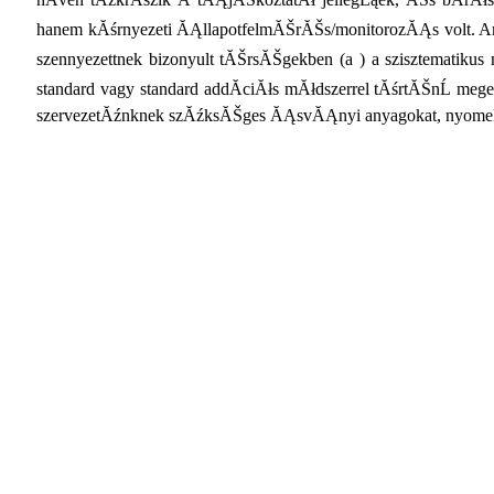
hanem kĂśrnyezeti ĂĄllapotfelmĂŠrĂŠs/monitorozĂĄs volt. Am
szennyezettnek bizonyult tĂŠrsĂŠgekben (a ) a szisztematiku
standard vagy standard addĂ­ciĂłs mĂłdszerrel tĂśrtĂŠnĹ meg
szervezetĂźnknek szĂźksĂŠges ĂĄsvĂĄnyi anyagokat, nyome