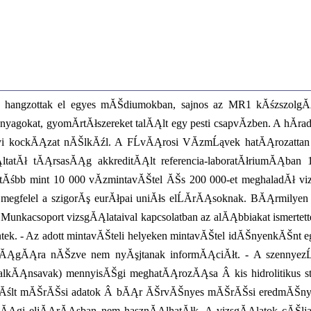
łk hangzottak el egyes mĂŠdiumokban, sajnos az MR1 kĂśzszolgĂĄ
nyagokat, gyomĂ­rtĂłszereket talĂĄlt egy pesti csapvĂ­zben. A hĂ­r
i kockĂĄzat nĂŠlkĂźl. A FĹvĂĄrosi VĂ­zmĹąvek hatĂĄrozattan vi
ltatĂł tĂĄrsasĂĄg akkreditĂĄlt referencia-laboratĂłriumĂĄban 
tĂśbb mint 10 000 vĂ­zmintavĂŠtel ĂŠs 200 000-et meghaladĂł vizs
 megfelel a szigorĂş eurĂłpai uniĂłs elĹĂ­rĂĄsoknak. BĂĄrmilyen
nkacsoport vizsgĂĄlataival kapcsolatban az alĂĄbbiakat ismertett
tek. - Az adott mintavĂŠteli helyeken mintavĂŠtel idĂŠnyenkĂŠnt 
tĂłsĂĄgĂĄra nĂŠzve nem nyĂşjtanak informĂĄciĂłt. - A szennyez
lkĂĄnsavak) mennyisĂŠgi meghatĂĄrozĂĄsa Â kis hidrolitikus s
ĂśzĂślt mĂŠrĂŠsi adatok Â bĂĄr ĂŠrvĂŠnyes mĂŠrĂŠsi eredmĂŠnye
rĂłsĂĄgi eljĂĄrĂĄsban nem hasznĂĄlhatĂłk. A vizsgĂĄlatok cĂŠl