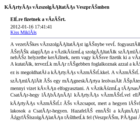
KĂĄrtyĂĄs vĂ­zszolgĂĄltatĂĄs VeszprĂŠmben
ElĹre fizetnek a vĂ­zĂŠrt.
2012-01-16 17:41:41
Kiss MiklĂłs
A vezetĂŠkes vĂ­zszolgĂĄltatĂĄst igĂŠnybe vevĹ fogyasztĂł
ĂŠrtĂŠk alapjĂĄn a vĂ­zikĂśzmĹą szolgĂĄltatĂłk szĂĄmlĂĄt 
nehĂŠz helyzetbe kerĂźlnek, nem vagy kĂŠsve fizetik ki a v
A kutatĂłk, tervezĹk mĂĄr rĂŠgebben foglalkoznak azzal a kĂŠ
ez is megoldhatĂł a kĂĄrtyĂĄs vĂ­zmĂŠrĹkkel. A vĂ­zmĂŠrĹ s
szĂĄmlĂĄlĂłt ĂŠs egy mĂĄgneskĂĄrtya leolvasĂłt ĂŠpĂ­tenek 
mennyi vizet kĂ­vĂĄn elfogyasztani. A vĂ­zikĂśzmĹą tĂĄrsas
CsatĂĄr-hegy lĂĄbĂĄnĂĄl kĂĄrtyĂĄs vĂ­zmĂŠrĹvel ellĂĄtot
kĂĄrtyĂĄs vĂ­zmĂŠrĹt ĂŠs vĂ­zcsapot, mert a hegyen lĂŠv
lakosok a CsatĂĄr-hegyen. HazafelĂŠ ennĂŠl a kĂştnĂĄl 
ĂźgyfĂŠlszolgĂĄlatĂĄn tĂślthetĹk fel (VeszprĂŠm, PĂĄpai Ă