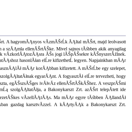
Šrt. A hagyomĂĄnyos vĂ­zmĂŠrĹk ĂĄltal mĂŠrt, majd leolvasott
a szĂĄmla ellenĂŠrtĂŠke. Mivel sajnos tĂśbben akik anyagilag
tĂłk vĂ­zkorlĂĄtozĂĄsra ĂŠs jogi lĂŠpĂŠsekre kĂŠnyszerĂźlnek.
tĂĄshoz hasonlĂłan elĹre kifizethetĹ legyen. Napjainkban mĂĄr
lhasznĂĄlĂł mĂĄr korĂĄbban kifizetett. A mĂŠrĹbe egy szelepet,
gĂĄltatĂłnak egyarĂĄnt. A fogyasztĂł elĹre tervezheti, hogy
tiszta, egĂŠszsĂŠges ivĂłvĂ­z ellenĂŠrtĂŠkĂŠhez. A veszprĂŠmi
zolgĂĄltatĂłja, a Bakonykarszt Zrt. azĂŠrt telepĂ­tett ide
 vezetĂŠkes vĂ­zellĂĄtĂĄs. Ma mĂĄr egyre tĂśbben ĂĄllandĂł
an gazdag karsztvĂ­zzel. A kĂĄrtyĂĄk a Bakonykarszt Zrt.