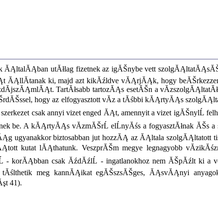
k ĂĄltalĂĄban utĂłlag fizetnek az igĂŠnybe vett szolgĂĄltatĂĄsĂ
ĂĄllĂ­tanak ki, majd azt kikĂźldve vĂĄrjĂĄk, hogy beĂŠrkezzen 
Ă­zdĂ­jszĂĄmlĂĄt. TartĂłsabb tartozĂĄs esetĂŠn a vĂ­zszolgĂĄlta
rdĂŠssel, hogy az elfogyasztott vĂ­z a tĂśbbi kĂĄrtyĂĄs szolgĂĄlta
zerkezet csak annyi vizet enged ĂĄt, amennyit a vizet igĂŠnylĹ fe
be. A kĂĄrtyĂĄs vĂ­zmĂŠrĹ elĹnyĂśs a fogyasztĂłnak ĂŠs a szol
ĂĄg ugyanakkor biztosabban jut hozzĂĄ az ĂĄltala szolgĂĄltatott 
t kutat lĂĄthatunk. VeszprĂŠm megye legnagyobb vĂ­zikĂśzmĹą s
Ĺ - korĂĄbban csak ĂźdĂźlĹ - ingatlanokhoz nem ĂŠpĂźlt ki a
tĂślthetik meg kannĂĄikat egĂŠszsĂŠges, ĂĄsvĂĄnyi anyagokb
şt 41).