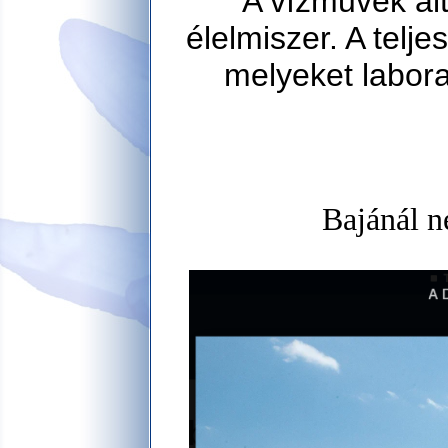
A vízművek álta
élelmiszer. A telj
melyeket labor
Bajánál n