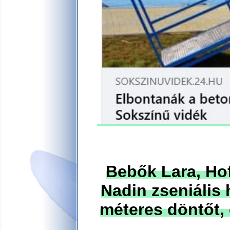
Bebők Lara, Hof
Nadin zseniális 
méteres döntőt, 