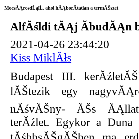
MocsĂĄrosdĹąlĹ, ahol hĂĄborĂ­tatlan a termĂŠszet
AlfĂśldi tĂĄj ĂbudĂĄn 
2021-04-26 23:44:20
Kiss MiklĂłs
Budapest III. kerĂźletĂ
lĂŠtezik egy nagyvĂĄr
nĂśvĂŠny- ĂŠs ĂĄllatv
terĂźlet. Egykor a Duna
tĂśbbsĂŠgĂŠben ma erdĹ