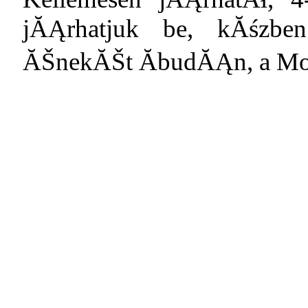
jĂĄrhatjuk be, kĂśzben
ĂŠnekĂŠt ĂbudĂĄn, a Mo