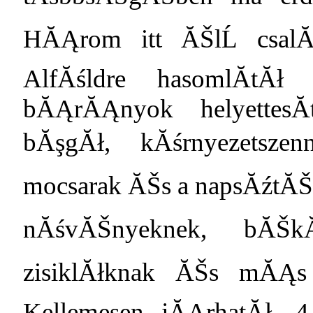
HĂĄrom itt ĂŠlĹ csalĂĄ
AlfĂśldre hasomlĂ­tĂ
bĂĄrĂĄnyok helyettesĂ
bĂşgĂł, kĂśrnyezetsze
mocsarak ĂŠs a napsĂźtĂŠs
nĂśvĂŠnyeknek, bĂŠkĂ
zisiklĂłknak ĂŠs mĂĄs 
Kellemesen jĂĄrhatĂł, 