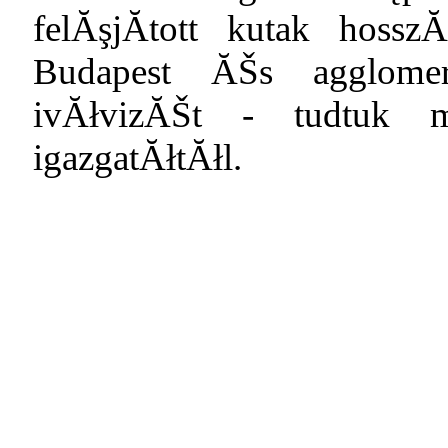
felĂşjĂ­tott kutak hoss
Budapest ĂŠs agglomer
ivĂłvizĂŠt - tudtuk 
igazgatĂłtĂłl.