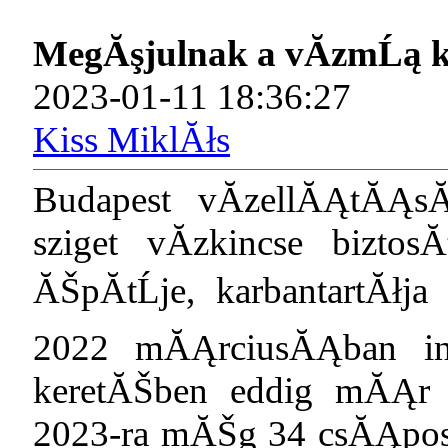
MegĂşjulnak a vĂ­zmĹą ku
2023-01-11 18:36:27
Kiss MiklĂłs
Budapest vĂ­zellĂĄtĂĄs
sziget vĂ­zkincse biztosĂ
ĂŠpĂ­tĹje, karbantartĂł
2022 mĂĄrciusĂĄban in
keretĂŠben eddig mĂĄr 
2023-ra mĂŠg 34 csĂĄposk