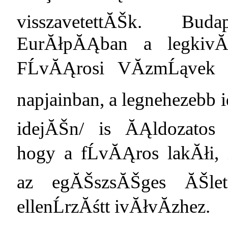
visszavetettĂŠk. Bud
EurĂłpĂĄban a legkivĂ
FĹvĂĄrosi VĂ­zmĹąvek
napjainban, a legnehezebb
idejĂŠn/ is ĂĄldozatos 
hogy a fĹvĂĄros lakĂłi
az egĂŠszsĂŠges ĂŠlet 
ellenĹrzĂśtt ivĂłvĂ­zhez.