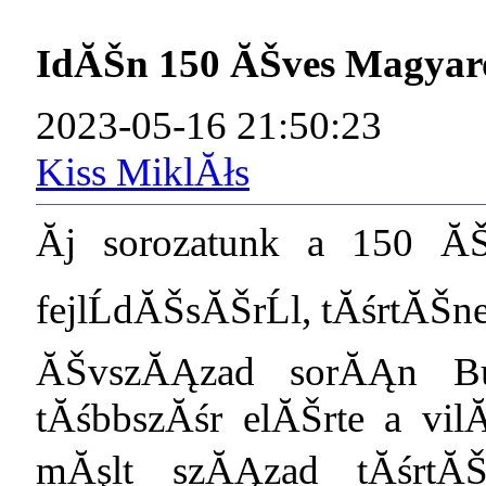
IdĂŠn 150 ĂŠves Magyar
2023-05-16 21:50:23
Kiss MiklĂłs
Ăj sorozatunk a 150 Ă
fejlĹdĂŠsĂŠrĹl, tĂśrtĂŠn
ĂŠvszĂĄzad sorĂĄn Bud
tĂśbbszĂśr elĂŠrte a vilĂ
mĂşlt szĂĄzad tĂśrtĂŠ