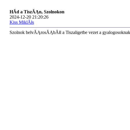
HĂ­d a TiszĂĄn, Szolnokon
2024-12-20 21:20:26
Kiss MiklĂłs
Szolnok belvĂĄrosĂĄbĂłl a Tiszaligetbe vezet a gyalogosokn