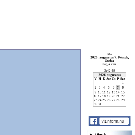
Ma
2026. augusztus 7. Péntek,
Ibolya
napja van.
3:42:49
2026 augusztus
V
H
K
Sze
Cs
P
Szo
1
2
3
4
5
6
7
8
9
10
11
12
13
14
15
16
17
18
19
20
21
22
23
24
25
26
27
28
29
30
31