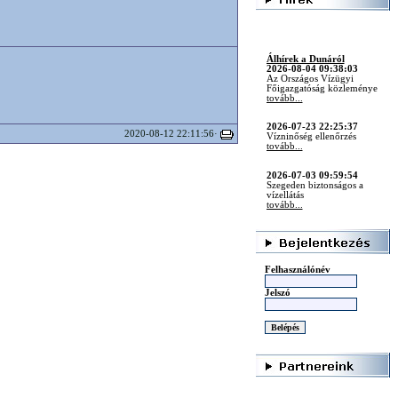
Álhírek a Dunáról
2026-08-04 09:38:03
Az Országos Vízügyi
Főigazgatóság közleménye
tovább...
2026-07-23 22:25:37
Vízninőség ellenőrzés
tovább...
2020-08-12 22:11:56·
2026-07-03 09:59:54
Szegeden biztonságos a
vízellátás
tovább...
2026-06-16 10:26:53
Hatalmas siker a Kajak-.Kenu
Európa.bajnokségon
tovább...
Felhasználónév
2026-06-16 10:26:39
Jelszó
tovább...