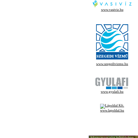
www.vasiviz.hu
www.szegedivizmu.hu
www.gyulafi.hu
www.lapoldal.hu