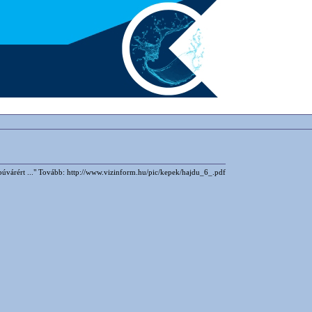
 búvárért ..." Tovább: http://www.vizinform.hu/pic/kepek/hajdu_6_.pdf