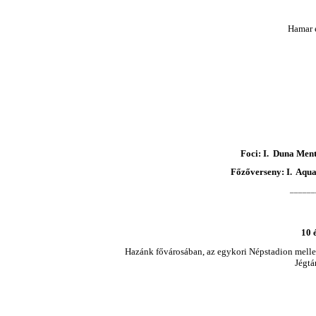
Hamar 
Foci:
I. Duna Ment
Főzőverseny:
I. Aqua
______
10 
Hazánk fővárosában, az egykori Népstadion mellet
Jégtá