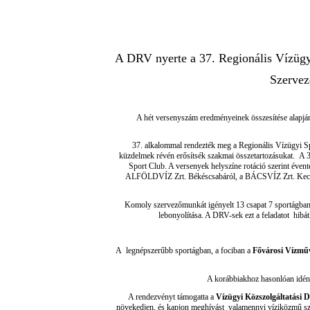
A DRV nyerte a 37. Regionális Vízügy
Szervez
A hét versenyszám eredményeinek összesítése alapjá
37. alkalommal rendezték meg a Regionális Vízügyi Spor
küzdelmek révén erősítsék szakmai összetartozásukat. A 3
Sport Club. A versenyek helyszíne rotáció szerint évent
ALFÖLDVÍZ Zrt. Békéscsabáról, a BÁCSVÍZ Zrt. Kecskem
Komoly szervezőmunkát igényelt 13 csapat 7 sportágban
lebonyolítása. A DRV-sek ezt a feladatot hibá
A legnépszerűbb sportágban, a fociban a
Fővárosi Vízműv
A korábbiakhoz hasonlóan idén
A rendezvényt támogatta a
Vízügyi Közszolgáltatási D
növekedjen, és kapjon meghívást valamennyi víziközmű szolg