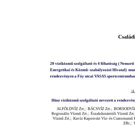
Családi
20 víziközmű szolgáltató és 4 főhatóság ( Nemze
Energetikai és Közmű- szabályozási Hivatal) mun
rendezvényen a Fáy utcai VASAS sportcentrumban
/A
Húsz víziközmű szolgáltató nevezett a rendezvén
ALFÖLDVÍZ Zrt.; BÁCSVÍZ Zrt.; BORSODVÍZ Zrt.
Regionális Vízmű Zrt.; Északdunántúli Vízmű Zrt
Vízmű Zrt.; Kavíz Kaposvári Víz- és Csatornamű K
ZRt.; 