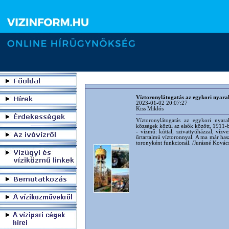
Víztoronylátogatás az egykori nyaral
2023-01-02 20:07:27
Kiss Miklós
Víztoronylátogatás az egykori nyar
községek közül az elsők között, 1911-ben
- vízmű: kúttal, szivattyúházzal, víz
űrtartalmú víztoronnyal. A ma már has
toronyként funkcionál. /Jurásné Kovács