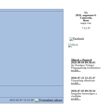
Ma
2026. augusztus 6.
Csütörtök,
Berta
napja van.
7:11:37
Álhírek a Dunáról
2026-08-04 09:38:03
Az Országos Vízügyi
Főigazgatóság közleménye
tovább...
2026-07-23 22:25:37
Vízninőség ellenőrzés
tovább...
2026-07-03 09:59:54
Szegeden biztonságos a
vízellátás
tovább...
2023-02-07 13:12:39·
2026-06-16 10:26:53