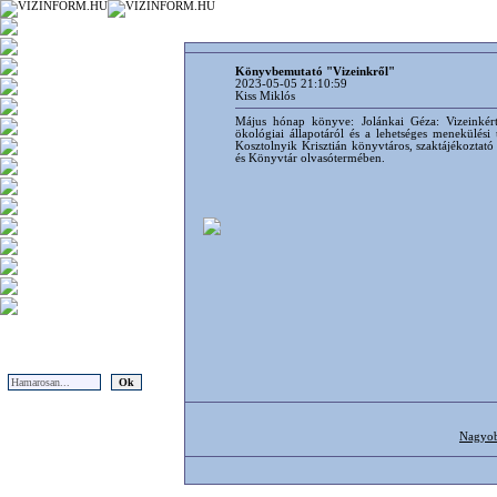
Könyvbemutató "Vizeinkről"
2023-05-05 21:10:59
Kiss Miklós
Május hónap könyve: Jolánkai Géza: Vizeinkér
ökológiai állapotáról és a lehetséges menekülési
Kosztolnyik Krisztián könyvtáros, szaktájékozt
és Könyvtár olvasótermében.
Nagyo