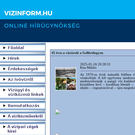
45 éves a víztároló a Gellérthegyen
2025-01-26 20:28:31
Kiss Miklós
Az 1970-es évek második felében ép
víztárolóját. A két egyforma medence
medenceformák a pangó víz kialakulás
közelében lévő -- korábban létesült -- 
idején -- regisztrációval -- újra megtek