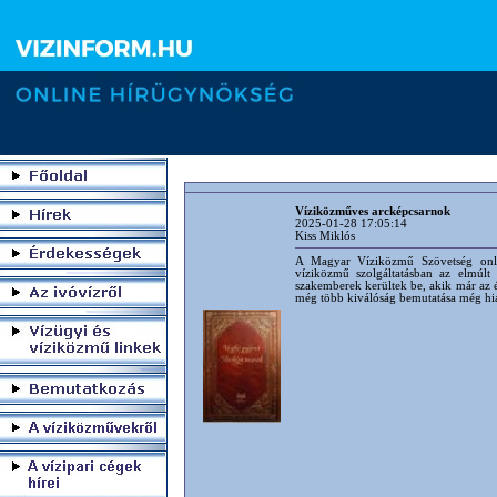
Víziközműves arcképcsarnok
2025-01-28 17:05:14
Kiss Miklós
A Magyar Víziközmű Szövetség onli
víziközmű szolgáltatásban az elmúl
szakemberek kerültek be, akik már az 
még több kiválóság bemutatása még hiá