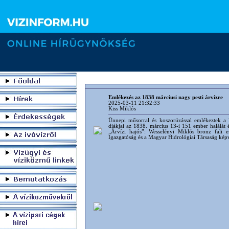
Emlékezés az 1838 márciusi nagy pesti árvízre
2025-03-11 21:32:33
Kiss Miklós
Ünnepi műsorral és koszorúzással emlékeztek 
diákjai az 1838. március 13-i 151 ember halálát 
„Árvízi hajós”: Wesselényi Miklós bronz fali 
Igazgatóság és a Magyar Hidrológiai Társaság képvi