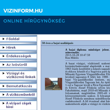
50 éves a bajai szakképzés
A bajai diploma minőséget jelent.
színvonalát.
2013-10-28 10:47:59
Kiss Miklós
A hazai vízügyi, víziközmű szakembe
kormányhatározattal alapították a ma
1963 őszén kezdődött a képzés nappali 
és ekkora készült el a Sugovica parti é
Műszaki Egyetem Vízgazdálkodási Főis
levelező tagozaton 8 félév lett. 1980.
bajai Víz-gazdálkodási Intézete,
Vízgazdálkodási Tagozata lett. Az épí
1-vel a Tagozat kivált a Pécsi Egyetem
és Eötvös József Főiskola néven kö
Fakultásként, majd 2010-től Műszaki é
folyamatnak megfelelően 2005-től i
környezetmérnöki szakon. A folyamat
József Főiskola szenátusa szándéknyi
csatlakozásról. A fél évszázad alatt h
szakemberek adják a vízügyi és víziköz