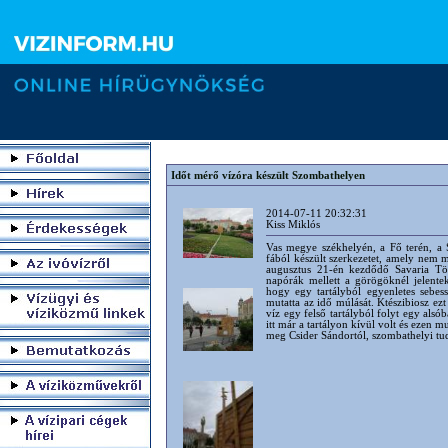
Időt mérő vízóra készült Szombathelyen
2014-07-11 20:32:31
Kiss Miklós
Vas megye székhelyén, a Fő terén, a 
fából készült szerkezetet, amely nem 
augusztus 21-én kezdődő Savaria Tö
napórák mellett a görögöknél jelent
hogy egy tartályból egyenletes sebes
mutatta az idő múlását. Ktészibiosz ezt 
víz egy felső tartályból folyt egy alsó
itt már a tartályon kívül volt és ezen m
meg Csider Sándortól, szombathelyi tud