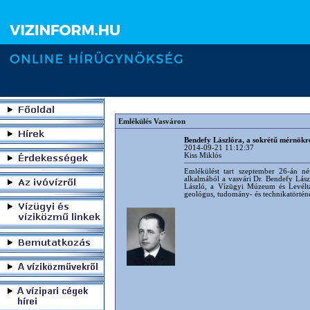
Emlékülés Vasváron
Bendefy Lászlóra, a sokrétű mérnökr
2014-09-21 11:12:37
Kiss Miklós
Emlékülést tart szeptember 26-án né
alkalmából a vasvári Dr. Bendefy Lászl
László, a Vízügyi Múzeum és Levéltá
geológus, tudomány- és technikatörtén