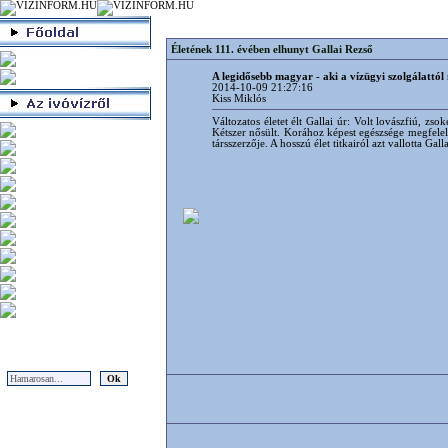
Életének 111. évében elhunyt Gallai Rezső
A legidősebb magyar - aki a vízügyi szolgálattó
2014-10-09 21:27:16
Kiss Miklós
Változatos életet élt Gallai úr: Volt lovászfiú, z
Kétszer nősült. Korához képest egészsége megfelel
társszerzője. A hosszú élet titkairól azt vallotta Ga