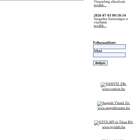
tovább...
2026-07-03 09:59:54
Szegeden biztonságos a
vízellátás
tovább...
2026-06-16 10:26:53
Hatalmas siker a Kajak-.Kenu
Európa.bajnokségon
tovább...
Felhasználónév
Jelszó
2026-06-16 10:26:39
tovább...
www.vasiviz.hu
www.szegedivizmu.hu
www.gyulafi.hu