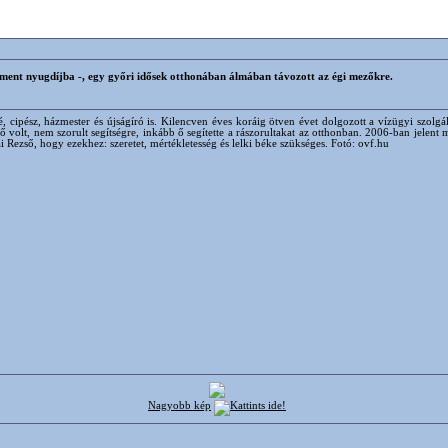
l ment nyugdíjba -, egy győri idősek otthonában álmában távozott az égi mezőkre.
soké, cipész, házmester és újságíró is. Kilencven éves koráig ötven évet dolgozott a vízügyi szol
ő volt, nem szorult segítségre, inkább ő segítette a rászorultakat az otthonban. 2006-ban jel
llai Rezső, hogy ezekhez: szeretet, mértékletesség és lelki béke szükséges. Fotó: ovf.hu
Nagyobb kép