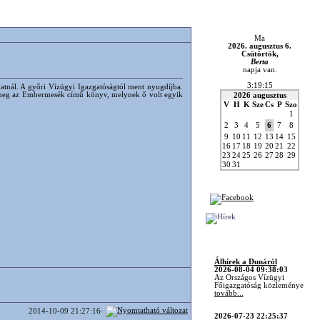
Ma
2026. augusztus 6.
Csütörtök,
Berta
napja van.
3:19:15
gálatnál. A győri Vízügyi Igazgatóságtól ment nyugdíjba.
ent meg az Embermesék című könyv, melynek ő volt egyik
2026 augusztus
V
H
K
Sze
Cs
P
Szo
1
2
3
4
5
6
7
8
9
10
11
12
13
14
15
16
17
18
19
20
21
22
23
24
25
26
27
28
29
30
31
Álhírek a Dunáról
2026-08-04 09:38:03
Az Országos Vízügyi
Főigazgatóság közleménye
tovább...
2026-07-23 22:25:37
2014-10-09 21:27:16·
Vízninőség ellenőrzés