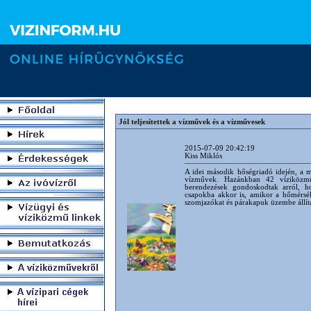
Jól teljesítettek a vízművek és a vízművesek
2015-07-09 20:42:19
Kiss Miklós
A idei második hőségriadó idején, a 
vízművek. Hazánkban 42 víziközmű 
berendezések gondoskodtak arról, h
csapokba akkor is, amikor a hőmérsék
szomjazókat és párakapuk üzembe állítás