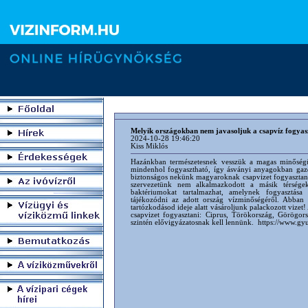
Melyik országokban nem javasoljuk a csapvíz fogyas
2024-10-28 19:46:20
Kiss Miklós
Hazánkban természetesnek vesszük a magas minőségű,
mindenhol fogyasztható, így ásványi anyagokban gaz
biztonságos nekünk magyaroknak csapvizet fogyasztani 
szervezetünk nem alkalmazkodott a másik térségekre
baktériumokat tartalmazhat, amelynek fogyasztás
tájékozódni az adott ország vízminőségéről. Abban 
tartózkodásod ideje alatt vásároljunk palackozott vizet
csapvizet fogyasztani: Ciprus, Törökország, Görögors
szintén elővigyázatosnak kell lennünk. https://www.gyu