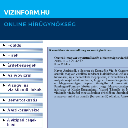
A vezetékes víz sem áll meg az országhatáron
Osztrák-magyar együttműködés a biztonságos vízellá
2010-11-27 20:42:42
Kiss Miklós
Havas Andrástól, a Sopron és Környéke Víz-és Csator
osztrák-magyar vízellátó rendszer kialakításának előkész
bevonását, új vízvezetékek megépítését, vízvezetékek bőv
melyek majd lehetővé teszik, hogy az Észak-Burgenlandi
el Magyarországra, Sopron térségébe. A tervezett 
Pamhagen/Pomogy között azért, hogy Magyarországról 
irányába. A Közép-Burgenlandi Vízmű Társulás és Ma
vízátadás-vízátvétel megvalósulása érdekében létesülnek
a magyar, mind az osztrák (burgenlandi) oldalon. A proj