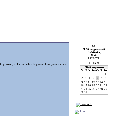
Ma
2026. augusztus 6.
Csütörtök,
Berta
napja van.
11:49:38
z Öreg-tavon, valamint sok-sok gyermekprogram várta a
2026 augusztus
V
H
K
Sze
Cs
P
Szo
1
2
3
4
5
6
7
8
9
10
11
12
13
14
15
16
17
18
19
20
21
22
23
24
25
26
27
28
29
30
31