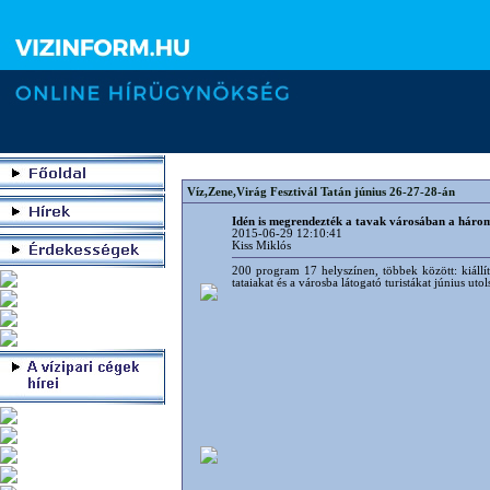
Víz,Zene,Virág Fesztivál Tatán június 26-27-28-án
Idén is megrendezték a tavak városában a három 
2015-06-29 12:10:41
Kiss Miklós
200 program 17 helyszínen, többek között: kiállí
tataiakat és a városba látogató turistákat június ut