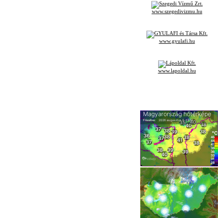
www.szegedivizmu.hu
www.gyulafi.hu
www.lapoldal.hu