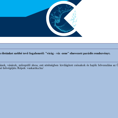
életünket szebbé tevő fogalomról: "virág - víz -zene" elnevezett parádés rendezvényt.
tások, vásárok, műrepülő show, esti sötétségben kivilágított csónakok és hajók felvonulása a
olsó hétvégéjén./Képek: vaskarika.hu/