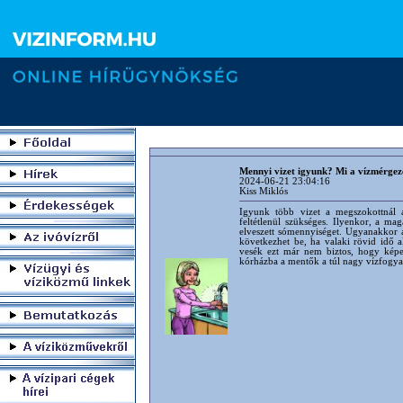
Mennyi vizet igyunk? Mi a vízmérgez
2024-06-21 23:04:16
Kiss Miklós
Igyunk több vizet a megszokottnál 
feltétlenül szükséges. Ilyenkor, a ma
elveszett sómennyiséget. Ugyanakkor a
következhet be, ha valaki rövid idő al
vesék ezt már nem biztos, hogy képes
kórházba a mentők a túl nagy vízfogya