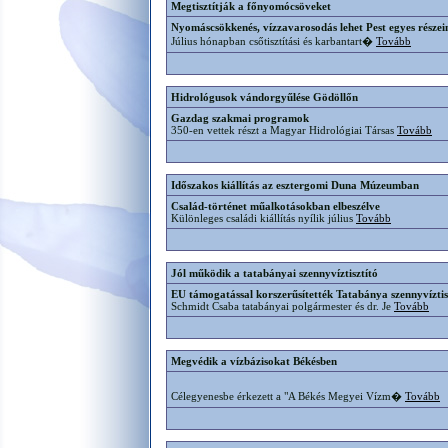
Megtisztítják a főnyomócsöveket
Nyomáscsökkenés, vízzavarosodás lehet Pest egyes részei
Július hónapban csőtisztítási és karbantart�
Tovább
Hidrológusok vándorgyűlése Gödöllőn
Gazdag szakmai programok
350-en vettek részt a Magyar Hidrológiai Társas
Tovább
Időszakos kiállítás az esztergomi Duna Múzeumban
Család-történet műalkotásokban elbeszélve
Különleges családi kiállítás nyílik július
Tovább
Jól működik a tatabányai szennyvíztisztító
EU támogatással korszerűsítették Tatabánya szennyvíztisz
Schmidt Csaba tatabányai polgármester és dr. Je
Tovább
Megvédik a vízbázisokat Békésben
Célegyenesbe érkezett a "A Békés Megyei Vízm�
Tovább