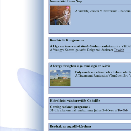
Nemzetközi Duna Nap
A Vidékfejlesztési Minisztérium - háttéri
Rendkívüli Kongresszus
A Liga szakszervezeti tömörüléshez csatlakozott a VKDS
A Vízügyi Közszolgáltatási Dolgozók Szakszer
Tovább
A beregi térségben is jó minőségű az ivóvíz
Folyamatosan ellenőrzik a felszín alatt
A Tiszamenti Regionális Vízművek Zrt. 
Hidrológiai vándorgyűlés Gödöllőn
Gazdag szakmai programok
31-dik alkalommal rendezi meg július 3-4-5-én a
Tovább
Beadták az engedélykérelmet