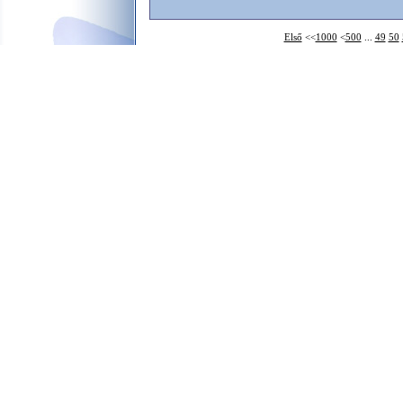
Első
<<
1000
<
500
...
49
50