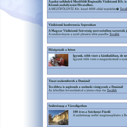
A paksi székhelyű Mezőföldi Regionális Víziközmű Kft. i
Közmű-szabályozási Hivatalhoz.
A MEZŐFÖLDVÍZ Kft. közel 4000 oldal terjedelm�
Tová
Víziközmű konferencia Sopronban
A Magyar Víziközmű Szövetség szervezésében tartották j
A rendezvényen a nyitó plenáris ülést panelbe
Tovább
Hőségriadó a héten
Igyunk, több vizet a kánikulában, de ne
Igyunk több vizet a megszokottnál a nyá
Tiszai szakemberek a Dunánál
Továbbra is segítenek a szolnoki vízügyesek a Dunánál
Az árhullám levonulásával a június eleje óta
Tovább
Születésnap a Városligetben
100 éves a Széchenyi Fürdő
A születésnap méltó megünneplésére a 