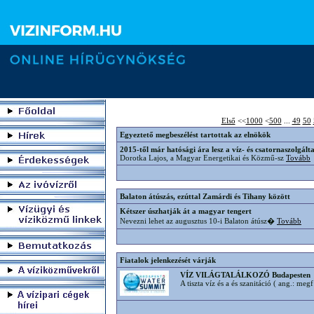
Első
<<
1000
<
500
...
49
50
Egyeztető megbeszélést tartottak az elnökök
2015-től már hatósági ára lesz a víz- és csatornaszolgált
Dorotka Lajos, a Magyar Energetikai és Közmű-sz
Tovább
Balaton átúszás, ezúttal Zamárdi és Tihany között
Kétszer úszhatják át a magyar tengert
Nevezni lehet az augusztus 10-i Balaton átúsz�
Tovább
Fiatalok jelenkezését várják
VÍZ VILÁGTALÁLKOZÓ Budapesten
A tiszta víz és a és szanitáció ( ang.: meg