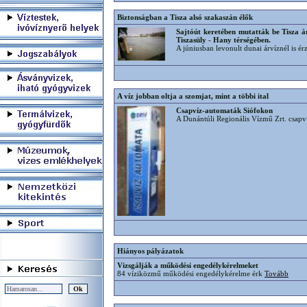
Biztonságban a Tisza alsó szakaszán élők
Sajtóút keretében mutatták be Tisza á
Tiszasüly - Hany térségében.
A júniusban levonult dunai árvíznél is é
A víz jobban oltja a szomjat, mint a többi ital
Csapvíz-automaták Siófokon
A Dunántúli Regionális Vízmű Zrt. csap
Hiányos pályázatok
Vizsgálják a működési engedélykérelmeket
84 víziközmű működési engedélykérelme érk
Tovább