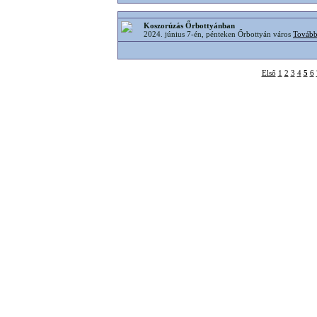
Koszorúzás Őrbottyánban
2024. június 7-én, pénteken Őrbottyán város
Továb
Első
1
2
3
4
5
6