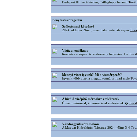
Budapest III. kerületében, Csillaghegy határáb
Tová
Fényfestés Szegeden
Születésnapi köszöntő
2024. október 26-án, szombaton este látványos
Tov
Vízügyi emléknap
Részletek a képen. A rendezvény helyszíne: Bu
Tová
Mennyi vizet igyunk? Mi a vízmérgezés?
Igyunk több vizet a megszokottnál a nyári mele
Tov
A kiváló vízépítő mérnökre emlékeztek
Ünnepi műsorral, koszorúzással emlékeztek �
Tová
Vándorgyűlés Szolnokon
A Magyar Hidrológiai Társaság 2024, július 3-4
Tov