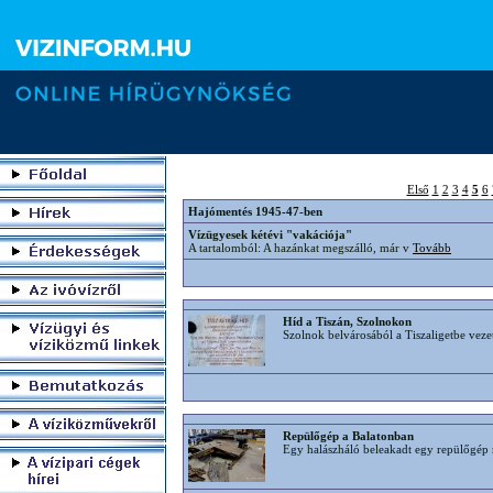
Első
1
2
3
4
5
6
Hajómentés 1945-47-ben
Vízügyesek kétévi "vakációja"
A tartalomból: A hazánkat megszálló, már v
Tovább
Híd a Tiszán, Szolnokon
Szolnok belvárosából a Tiszaligetbe veze
Repülőgép a Balatonban
Egy halászháló beleakadt egy repülőgé