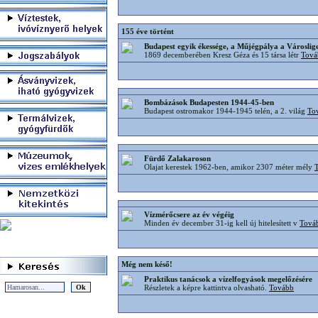
155 éve történt
Budapest egyik ékessége, a Műjégpálya a Városlig
1869 decemberében Kresz Géza és 15 társa létr
Tová
Bombázások Budapesten 1944-45-ben
Budapest ostromakor 1944-1945 telén, a 2. világ
To
Fürdő Zalakaroson
Olajat kerestek 1962-ben, amikor 2307 méter mély
Vízmérőcsere az év végéig
Minden év december 31-ig kell új hitelesített v
Tová
Még nem késő!
Praktikus tanácsok a vízelfogyások megelőzésére
Részletek a képre kattintva olvasható.
Tovább