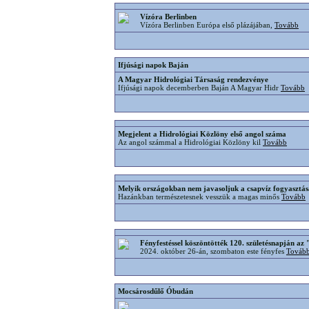
Vízóra Berlinben
Vízóra Berlinben Európa első plázájában,
Tovább
Ifjúsági napok Baján
A Magyar Hidrológiai Társaság rendezvénye
Ifjúsági napok decemberben Baján A Magyar Hidr
Tovább
Megjelent a Hidrológiai Közlöny első angol száma
Az angol számmal a Hidrológiai Közlöny kil
Tovább
Melyik országokban nem javasoljuk a csapvíz fogyasztás
Hazánkban természetesnek vesszük a magas minős
Tovább
Fényfestéssel köszöntötték 120. születésnapján a
2024. október 26-án, szombaton este fényfes
Továb
Mocsárosdűlő Óbudán